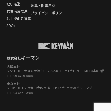
健康経営
地震・耐震用語
女性活躍推進
プライバシーポリシー
若手技術者育成
SDGs
キーマン
株式会社
大阪本社
〒541-0053 大阪府大阪市中央区本町3丁目1番10号 PMOEX本町7階
TEL: 06-6786-8588
東京支社
〒104-0031 東京都中央区京橋3丁目14番6号斎藤ビルヂング 7F
TEL: 03-6661-0288