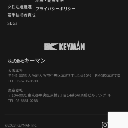
地震・耐震用語
女性活躍推進
プライバシーポリシー
若手技術者育成
SDGs
キーマン
株式会社
大阪本社
〒541-0053 大阪府大阪市中央区本町3丁目1番10号 PMOEX本町7階
TEL: 06-6786-8588
東京支社
〒104-0031 東京都中央区京橋3丁目14番6号斎藤ビルヂング 7F
TEL: 03-6661-0288
©2023 KEYMAN Inc.