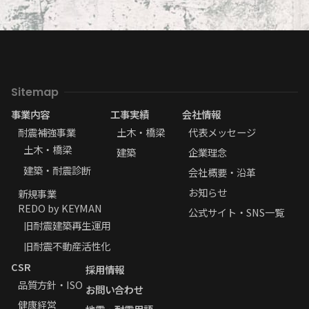
Sitemap
事業内容
工事実績
会社情報
耐震補強事業
土木・橋梁
代表メッセージ
土木・橋梁
建築
企業理念
建築・耐震診断
会社概要・沿革
お知らせ
新規事業
REDO by KEYMAN
公式サイト・SNS一覧
旧耐震建築再生運用
旧耐震不動産活性化
CSR
採用情報
品質方針・ISO
お問い合わせ
健康経営