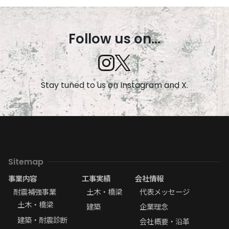
Follow us on...
Stay tuned to us on Instagram and X.
Sitemap
事業内容
工事実績
会社情報
耐震補強事業
土木・橋梁
代表メッセージ
土木・橋梁
建築
企業理念
建築・耐震診断
会社概要・沿革