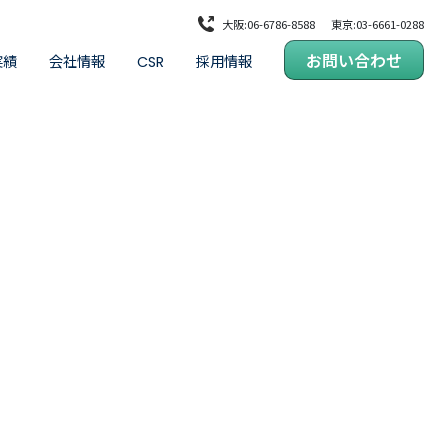
大阪:06-6786-8588
東京:03-6661-0288
お問い合わせ
実績
会社情報
採用情報
CSR
・橋梁
代表メッセージ
品質方針・ISO
企業理念
健康経営
会社概要・沿革
女性活躍推進
お知らせ
若手技術者育成
公式サイト・SNS一覧
SDGs
用
化