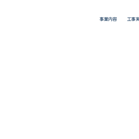
事業内容
工事
土木
土木・橋梁
建築
建築・耐震診断
旧耐震建築再生運
旧耐震不動産活性