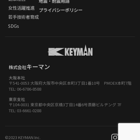
地震・耐震用語
女性活躍推進
プライバシーポリシー
若手技術者育成
SDGs
キーマン
株式会社
大阪本社
〒541-0053 大阪府大阪市中央区本町3丁目1番10号 PMOEX本町7階
TEL: 06-6786-8588
東京支社
〒104-0031 東京都中央区京橋3丁目14番6号斎藤ビルヂング 7F
TEL: 03-6661-0288
©2023 KEYMAN Inc.