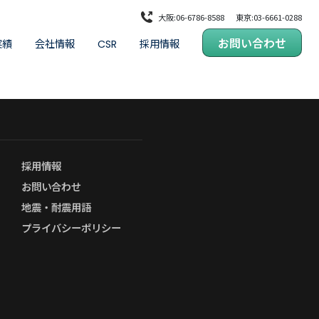
大阪:06-6786-8588
東京:03-6661-0288
お問い合わせ
実績
会社情報
採用情報
CSR
・橋梁
代表メッセージ
品質方針・ISO
企業理念
健康経営
会社概要・沿革
女性活躍推進
お知らせ
若手技術者育成
公式サイト・SNS一覧
SDGs
用
採用情報
化
お問い合わせ
地震・耐震用語
プライバシーポリシー