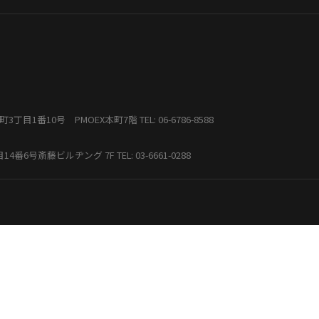
本町3丁目1番10号 PMOEX本町7階
TEL: 06-6786-8588
丁目14番6号斎藤ビルヂング 7F
TEL: 03-6661-0288