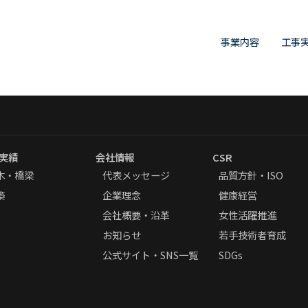
事業内容
工事
土木
土木・橋梁
建築
建築・耐震診断
旧耐震建築再生運
実績
会社情報
CSR
旧耐震不動産活性
木・橋梁
代表メッセージ
品質方針・ISO
築
企業理念
健康経営
会社概要・沿革
女性活躍推進
お知らせ
若手技術者育成
公式サイト・SNS一覧
SDGs