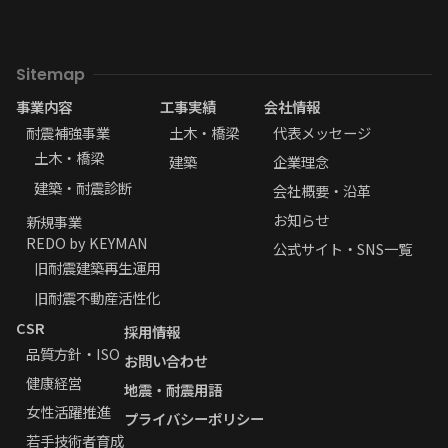
Sitemap
事業内容
工事実績
会社情報
耐震補強事業
土木・橋梁
代表メッセージ
土木・橋梁
建築
企業理念
建築・耐震診断
会社概要・沿革
お知らせ
新規事業
REDO by KEYMAN
公式サイト・SNS一覧
旧耐震建築再生運用
旧耐震不動産活性化
CSR
採用情報
品質方針・ISO
お問い合わせ
健康経営
地震・耐震用語
女性活躍推進
プライバシーポリシー
若手技術者育成